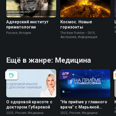
Адлерский институт
Космос. Новые
приматологии
горизонты
F
Россия, История
The New Frontier • 2015,
Австралия, Информация
Ещё в жанре: Медицина
О здоровой красоте с
"На приёме у главного
доктором Губаревой
врача" с Марьяной
J
Лысенко
2025, Россия, Медицина
2022, Россия, Медицина