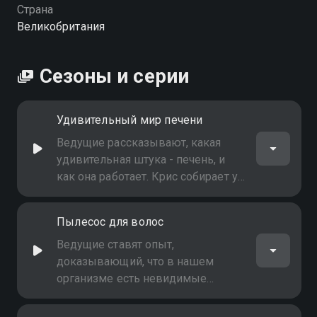
Страна
Великобритания
Сезоны и серии
Удивительный мир печени
Ведущие рассказывают, какая
удивительная штука - печень, и
как она работает. Крис собирает у
зрителей носовую слизь для
опыта. В травмпункте - пациент, у
Пылесос для волос
которого распухла губа от
аллергии, и пациент, ждущий,
Ведущие ставят опыт,
когда ему прооперируют
доказывающий, что в нашем
сломанный нос
организме есть невидимые
чернила. Занд наблюдает, как
вошь снимают с волос с