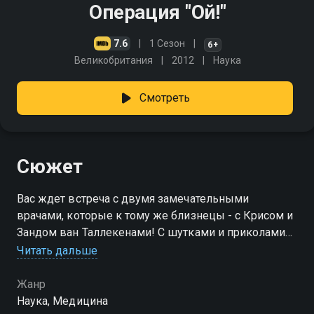
Операция "Ой!"
7.6
1 Сезон
6+
Великобритания
2012
Наука
Смотреть
Сюжет
Вас ждет встреча с двумя замечательными
врачами, которые к тому же близнецы - с Крисом и
Зандом ван Таллекенами! С шутками и приколами
они идут через дебри медицины и биологии, чтобы
Читать дальше
показать, как невероятно и замечательно работает
наш организм
Жанр
Наука, Медицина