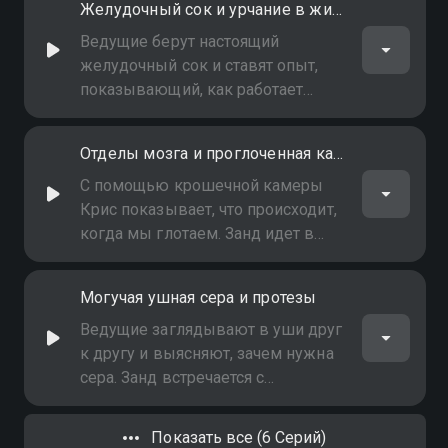
Желудочный сок и урчание в животе
помощью пылесоса. В
травмпункте ждет пациент,
Ведущие берут настоящий
засунувший в ухо кусок
желудочный сок и ставят опыт,
карандаша
показывающий, как работает
пищеварительная система. Крис
демонстрирует связь слуха и
Отделы мозга и проглоченная камера
возраста. В больнице один
пациент сломал руку, а второй
С помощью крошечной камеры
ударился головой о ручку
Крис показывает, что происходит,
велосипеда
когда мы глотаем. Занд идет в
специальную комнату, где
достают информацию из его
Могучая ушная сера и протезы
мозга. В больнице - у одного
пациента сломана лодыжка, а
Ведущие заглядывают в уши друг
другой порвал мочку уху
к другу и выясняют, зачем нужна
сера. Занд встречается с
профессором, который делает
части тела у себя в лаборатории. В
Показать все (6 Серий)