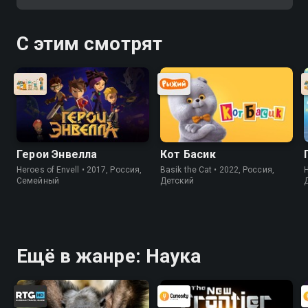
травмпункте - мальчик,
повредивший большой палец и
девочка, проглотившая заколку
С этим смотрят
Герои Энвелла
Кот Басик
Heroes of Envell • 2017, Россия,
Basik the Cat • 2022, Россия,
H
Cемейный
Детский
Ещё в жанре: Наука