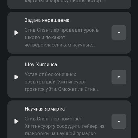
картины и коробку пиццы, которая
доставляет саму себя
Задача нерешаема
Стив Спэнглер проведет урок в
школе и покажет
четвероклассникам научные
фокусы
Шоу Хиггинса
Устав от бесконечных
розыгрышей, Хиггинсуорт
грозится уйти. Сможет ли Стив
вернуть его с помощью науки?
Научная ярмарка
Стив Спэнглер помогает
Хиггинсуорту соорудить гейзер из
газировки на научной ярмарке