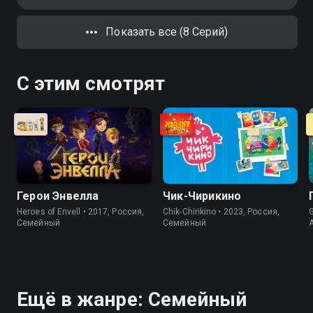
Показать все (8 Серий)
С этим смотрят
Герои Энвелла
Чик-Чирикино
Heroes of Envell • 2017, Россия,
Chik-Chirikino • 2023, Россия,
G
Cемейный
Cемейный
Ещё в жанре: Cемейный