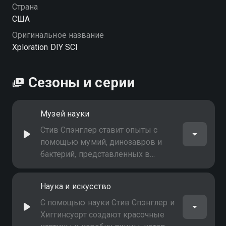
Страна
США
Оригинальное название
Xploration DIY SCI
Сезоны и серии
Музей науки
Стив Спэнглер ставит опыты с
помощью мумий, динозавров и
бактерий, представленных в
Денверском музее науки и
природы. А потом он покажет, что
Наука и искусство
будет, если смешать 10 тысяч
шариков для пинг-понга с
С помощью науки Стив Спэнглер и
корзинами взрывчатки
Хиггинсуорт создают красочные