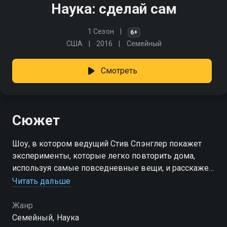
Наука: сделай сам
1 Сезон
6+
США
2016
Cемейный
Смотреть
Сюжет
Шоу, в котором ведущий Стив Спэнглер покажет
эксперименты, которые легко повторить дома,
используя самые повседневные вещи, и расскажет,
как они связаны с инновациями современного мира
Читать дальше
Жанр
Cемейный, Наука