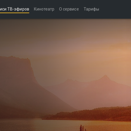
иси ТВ-эфиров
Кинотеатр
О сервисе
Тарифы