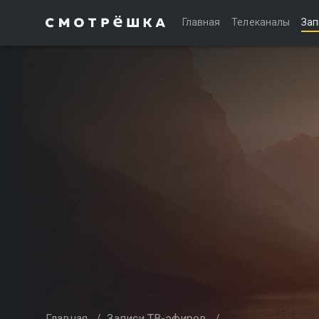
Главная
Телеканалы
Зап
Главная
/
Записи ТВ-эфиров
/