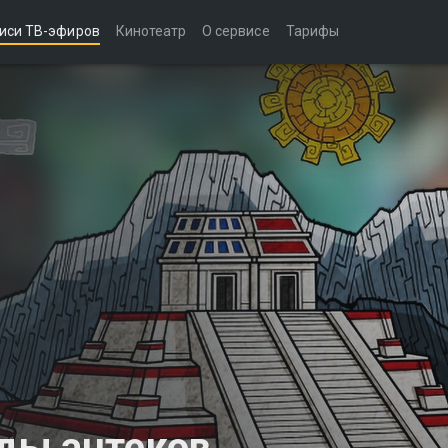
иси ТВ-эфиров
Кинотеатр
О сервисе
Тарифы
ды ацтеков