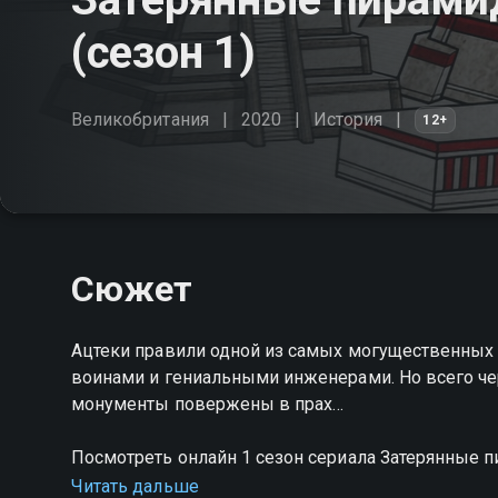
(сезон 1)
Великобритания
2020
История
12+
Сюжет
Ацтеки правили одной из самых могущественных
воинами и гениальными инженерами. Но всего чер
монументы повержены в прах…
Посмотреть онлайн 1 сезон сериала Затерянные 
хорошем HD качестве на Смотрёшке
Читать дальше