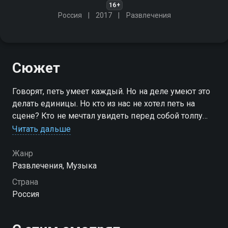
16+
Россия
2017
Развлечения
Сюжет
Говорят, петь умеет каждый. Но на деле умеют это
делать единицы. Но кто из нас не хотел петь на
сцене? Кто не мечтал увидеть перед собой толпу
фанатов? "Короли фанеры" - долгожданная
Читать дальше
премьера для тех, кто не умеет, но мечтает петь!
Жанр
Развлечения, Музыка
Страна
Россия