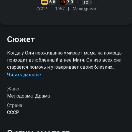
6.6
7.0
12+
СССР
1957
Мелодрама
Сюжет
Когда у Оли неожиданно умирает мама, на помощь
приходит влюблённый в неё Митя. Он изо всех сил
старается помочь и уговаривает своих близких
разрешить Оле переехать к ним. Однако
Читать дальше
окружающие находят в благородном поступке нечто
предосудительное…
Жанр
Мелодрама, Драма
Страна
СССР