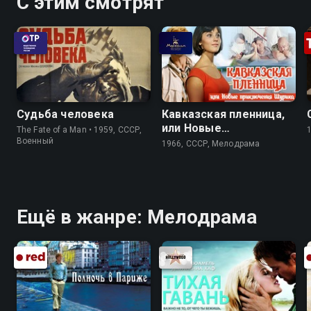
С этим смотрят
Судьба человека
Кавказская пленница,
или Новые
The Fate of a Man • 1959, СССР,
приключения Шурика
Военный
1966, СССР, Мелодрама
Ещё в жанре: Мелодрама