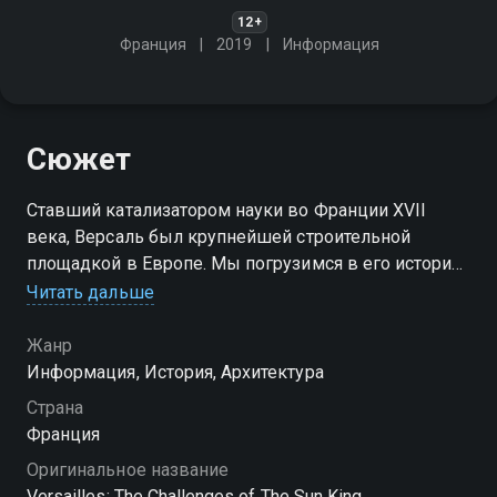
12+
Франция
2019
Информация
Сюжет
Ставший катализатором науки во Франции XVII
века, Версаль был крупнейшей строительной
площадкой в Европе. Мы погрузимся в его историю
и узнаем, какой исполинской задачей было
Читать дальше
строительство этого дворца
Жанр
Информация, История, Архитектура
Страна
Франция
Оригинальное название
Versailles: The Challenges of The Sun King