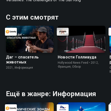
С этим смотрят
Даг – спасатель
Новости Голливуда
животных
Hollywood News Feed • 2012,
Франция, Обзор
2021, Информация
G
Ещё в жанре: Информация