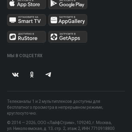
МЫ В СОЦСЕТЯХ
Телеканалы 1 и 2 мультиплексов доступны для
бесплатного просмотра в непрерывном режиме,
круглосуточно.
© 2014 — 2026, ООО «ЛайфСтрим», 109240, г. Москва,
ул. Николоямская, д. 13, стр. 2, этаж 2, ИНН 7710918800