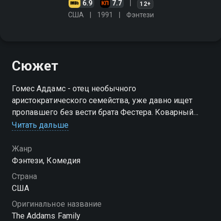
6.9
7.7
12+
США
1991
Фэнтези
Сюжет
Гомес Аддамс - отец необычного
аристократического семейства, уже давно ищет
пропавшего без вести брата Фестера. Коварный
мошенник пытается выдать себя за Фестера, но
Читать дальше
оказавшись в кругу семьи, он начинает чувствовать
почти семейную связь с Аддамсами
Жанр
Фэнтези, Комедия
Страна
США
Оригинальное название
The Addams Family