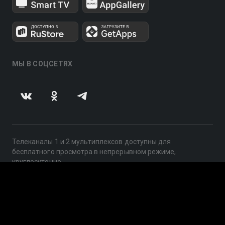
МЫ В СОЦСЕТЯХ
Телеканалы 1 и 2 мультиплексов доступны для
бесплатного просмотра в непрерывном режиме,
круглосуточно.
© 2014 — 2026, ООО «ЛайфСтрим», 109240, г. Москва,
ул. Николоямская, д. 13, стр. 2, этаж 2, ИНН 7710918800
Поддержка: help@smotreshka.tv
UUID: 0e205242-7aa1-4280-9e1e-ae31fa68bfa4