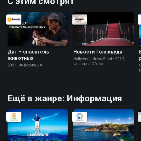
С этим смотрят
Даг – спасатель
Новости Голливуда
животных
Hollywood News Feed • 2012,
Франция, Обзор
2021, Информация
G
Ещё в жанре: Информация