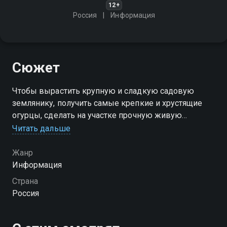
12+
Россия
Информация
Сюжет
Чтобы вырастить крупную и сладкую садовую
землянику, получить самые крепкие и хрустящие
огурцы, сделать на участке прочную живую
изгородь, нужно не просто желание, а научный
Читать дальше
подход
Жанр
Информация
Страна
Россия