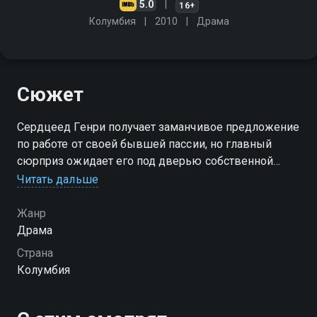
5.0
16+
Колумбия
2010
Драма
Сюжет
Сердцеед Генри получает заманчивое предложение
по работе от своей бывшей пассии, но главный
сюрприз ожидает его под дверью собственной
квартиры: восьмилетняя незнакомая девчушка, к
Читать дальше
которой прилагается записка: "Это твоя дочь"
Жанр
Драма
Страна
Колумбия