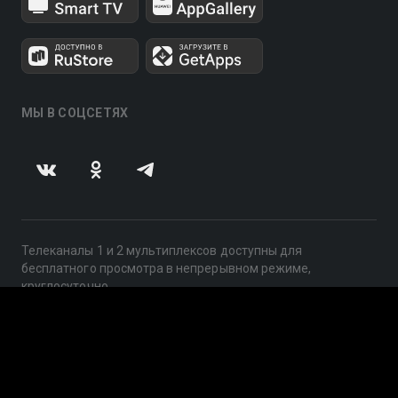
МЫ В СОЦСЕТЯХ
Телеканалы 1 и 2 мультиплексов доступны для
бесплатного просмотра в непрерывном режиме,
круглосуточно.
© 2014 — 2026, ООО «ЛайфСтрим», 109240, г. Москва,
ул. Николоямская, д. 13, стр. 2, этаж 2, ИНН 7710918800
Поддержка: help@smotreshka.tv
UUID: 15760097-c7b5-4c83-afe5-66e99834df5e