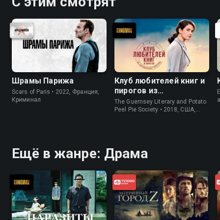
С этим смотрят
Шрамы Парижа
Клуб любителей книг и
пирогов из
Scars of Paris • 2022, Франция,
E
картофельных
Криминал
The Guernsey Literary and Potato
очистков
Peel Pie Society • 2018, США,
История
Ещё в жанре: Драма