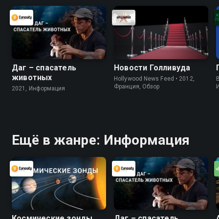
Даг – спасатель
Новости Голливуда
животных
Hollywood News Feed • 2012,
B
Франция, Обзор
2021, Информация
Ещё в жанре: Информация
Космические зонды
Даг – спасатель