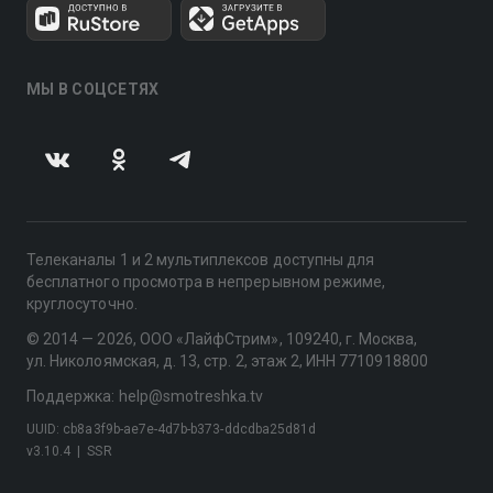
МЫ В СОЦСЕТЯХ
Телеканалы 1 и 2 мультиплексов доступны для
бесплатного просмотра в непрерывном режиме,
круглосуточно.
© 2014 — 2026, ООО «ЛайфСтрим», 109240, г. Москва,
ул. Николоямская, д. 13, стр. 2, этаж 2, ИНН 7710918800
Поддержка: help@smotreshka.tv
UUID: cb8a3f9b-ae7e-4d7b-b373-ddcdba25d81d
v3.10.4
|
SSR