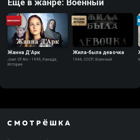
Ещё в жанре: Военный
Жанна Д'Арк
Жила-была девочка
Joan Of Arc • 1999, Канада,
1944, СССР, Военный
I
История