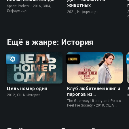
животных
Space Probes! • 2016, США,
Информация
2021, Информация
A
Ещё в жанре: История
Цель номер один
Клуб любителей книг и
пирогов из
2012, США, История
I
картофельных
The Guernsey Literary and Potato
очистков
Peel Pie Society • 2018, США,
История