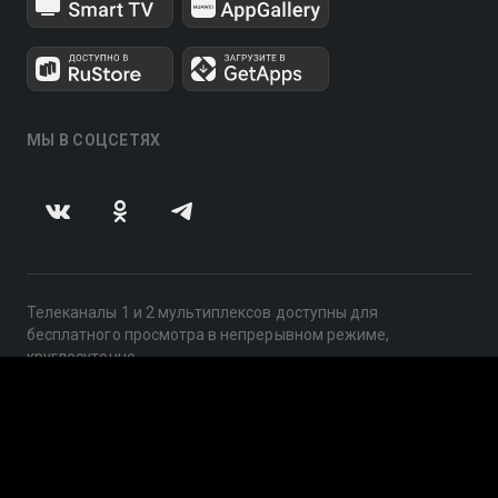
МЫ В СОЦСЕТЯХ
Телеканалы 1 и 2 мультиплексов доступны для
бесплатного просмотра в непрерывном режиме,
круглосуточно.
© 2014 — 2026, ООО «ЛайфСтрим», 109240, г. Москва,
ул. Николоямская, д. 13, стр. 2, этаж 2, ИНН 7710918800
Поддержка: help@smotreshka.tv
UUID: e9a8d173-1572-450f-b0c1-0839db943c8b