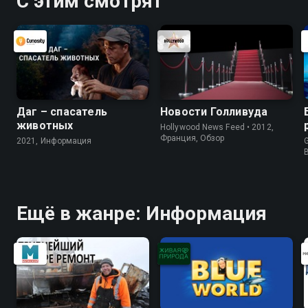
С этим смотрят
Даг – спасатель
Новости Голливуда
животных
Hollywood News Feed • 2012,
Франция, Обзор
2021, Информация
G
Ещё в жанре: Информация