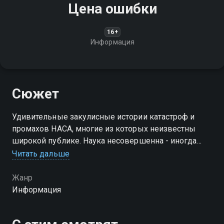
Цена ошибки
16+
Информация
Сюжет
Удивительные закулисные истории катастроф и
промахов НАСА, многие из которых неизвестны
широкой публике. Наука несовершенна - иногда
приходится учиться на горьком опыте
Читать дальше
Жанр
Информация