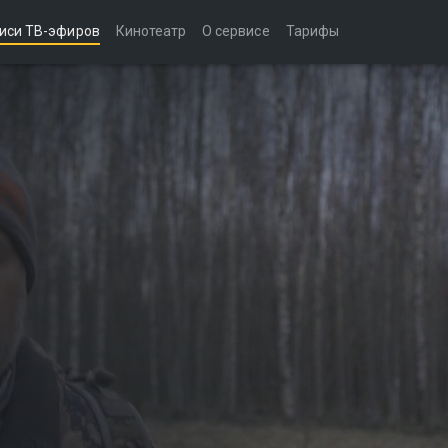
иси ТВ-эфиров
Кинотеатр
О сервисе
Тарифы