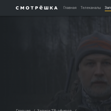
Главная
Телеканалы
Зап
Главная
/
Записи ТВ-эфиров
/