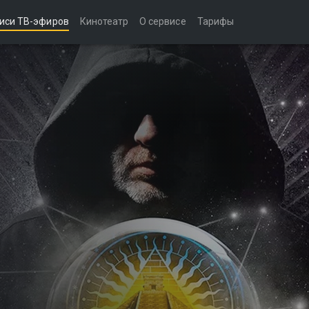
иси ТВ-эфиров
Кинотеатр
О сервисе
Тарифы