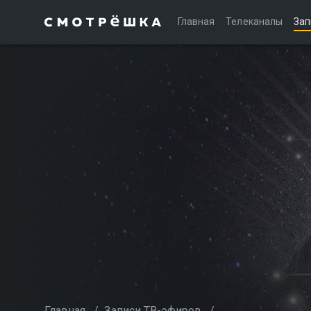
Главная
Телеканалы
Зап
Главная
/
Записи ТВ-эфиров
/