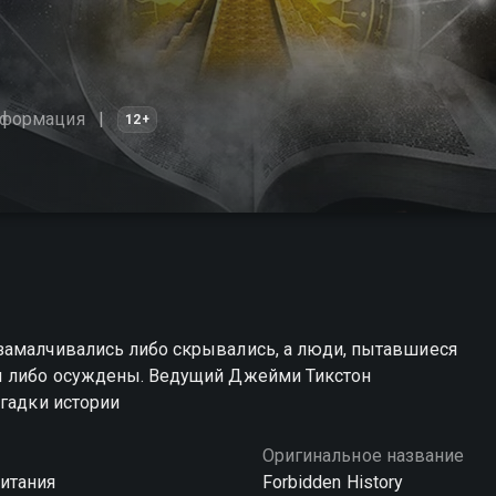
формация
12+
замалчивались либо скрывались, а люди, пытавшиеся
ны либо осуждены. Ведущий Джейми Тикстон
агадки истории
Оригинальное название
итания
Forbidden History