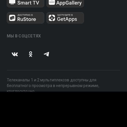
МЫ В СОЦСЕТЯХ
Телеканалы 1 и 2 мультиплексов доступны для
бесплатного просмотра в непрерывном режиме,
круглосуточно.
© 2014 — 2026, ООО «ЛайфСтрим», 109240, г. Москва,
ул. Николоямская, д. 13, стр. 2, этаж 2, ИНН 7710918800
Поддержка: help@smotreshka.tv
UUID: 0699aaff-a6f9-41e9-ad0a-32f398671659