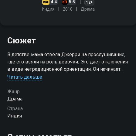
4.4
5.5
12+
Индия
2010
Драма
Сюжет
В детстве мама отвела Джерри на прослушивание,
где его взяли на роль девочки. Это даёт отклонения
в виде нетрадиционной ориентации, Он начинает
употреблять наркотики. Вскоре он влюбляется в
Читать дальше
девушку, которая меняет его жизнь. Но она - всего
лишь мираж
Жанр
Драма
Страна
Индия