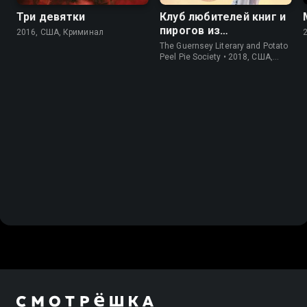
Три девятки
Клуб любителей книг и
пирогов из
2016, США, Криминал
картофельных
The Guernsey Literary and Potato
очистков
Peel Pie Society • 2018, США,
История