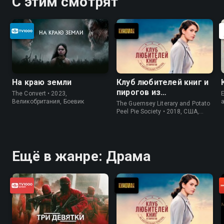
С этим смотрят
На краю земли
Клуб любителей книг и
пирогов из
The Convert • 2023,
E
картофельных
Великобритания, Боевик
The Guernsey Literary and Potato
очистков
Peel Pie Society • 2018, США,
История
Ещё в жанре: Драма