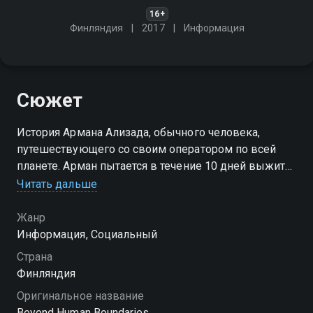
16+
Финляндия
2017
Информация
Сюжет
История Армана Ализада, обычного человека,
путешествующего со своим оператором по всей
планете. Арман пытается в течение 10 дней выжить
в сообществе, группе, племени или нестандартной
Читать дальше
окружающей среде
Жанр
Информация, Социальный
Страна
Финляндия
Оригинальное название
Beyond Human Boundaries