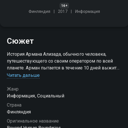
16+
Финляндия
2017
Информация
Сюжет
История Армана Ализада, обычного человека,
путешествующего со своим оператором по всей
планете. Арман пытается в течение 10 дней выжить
в сообществе, группе, племени или нестандартной
Читать дальше
окружающей среде
Жанр
Посмотреть онлайн 2 сезон сериала За гранью
Информация, Социальный
человеческих возможностей вы можете
Страна
совершенно бесплатно в хорошем HD качестве на
Финляндия
Смотрёшке
Оригинальное название
Beyond Human Boundaries