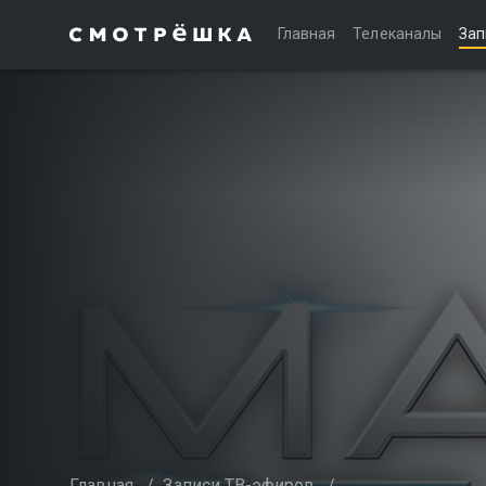
Главная
Телеканалы
Зап
Главная
/
Записи ТВ-эфиров
/