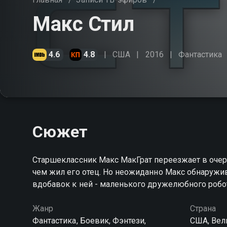
Макс Стил
4.6
4.8
США
2016
Фантастика
Сюжет
Старшеклассник Макс МакГрат переезжает в очере
чем жил его отец. Но неожиданно Макс обнаружива
вдобавок к ней - маленького дружелюбного робо
Жанр
Страна
Фантастика, Боевик, Фэнтези,
США, Вел