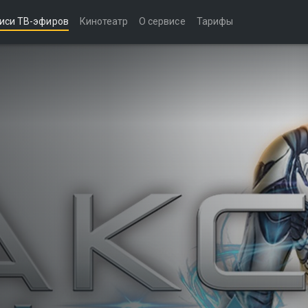
иси ТВ-эфиров
Кинотеатр
О сервисе
Тарифы