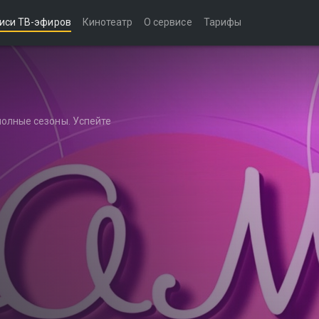
иси ТВ-эфиров
Кинотеатр
О сервисе
Тарифы
полные сезоны. Успейте