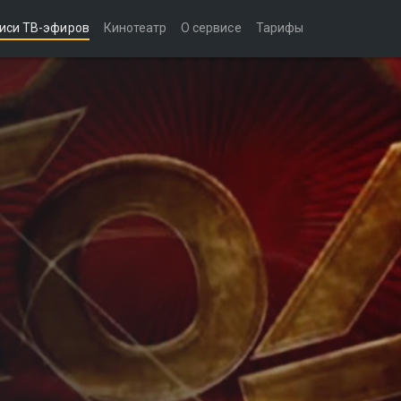
иси ТВ-эфиров
Кинотеатр
О сервисе
Тарифы