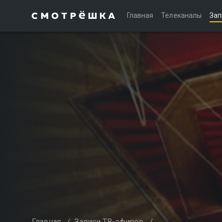
Главная
Телеканалы
Зап
Главная
/
Записи ТВ-эфиров
/