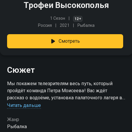
Трофеи Высокополья
1 Сезон
12+
Россия
2021
Рыбалка
Смотреть
Сюжет
Мы покажем телезрителям весь путь, который
пройдёт команда Петра Моисеева! Вас ждёт
рассказ о водоёме, установка палаточного лагеря в
выпавшем секторе ловли, знакомство с другими
Читать дальше
командами-участницами турнира, подготовка к
рыбалке и многое другое
Жанр
Рыбалка