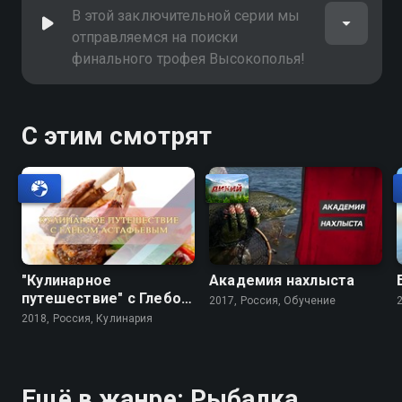
В этой заключительной серии мы
отправляемся на поиски
финального трофея Высокополья!
С этим смотрят
"Кулинарное
Академия нахлыста
путешествие" с Глебом
2017, Россия, Обучение
Астафьевым
2018, Россия, Кулинария
Ещё в жанре: Рыбалка