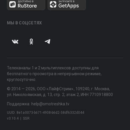
МЫ В СОЦСЕТЯХ
Телеканалы 1 и 2 мультиплексов доступны для
бесплатного просмотра в непрерывном режиме,
круглосуточно.
© 2014 — 2026, ООО «ЛайфСтрим», 109240, г. Москва,
ул. Николоямская, д. 13, стр. 2, этаж 2, ИНН 7710918800
Поддержка: help@smotreshka.tv
UUID: 8e1a0073-b671-4908-b6d2-58df6332d044
v3.10.4
|
SSR