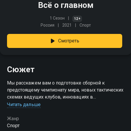
Всё о главном
1 Сезон
12+
Россия
2021
Спорт
Смотреть
Сюжет
Мы расскажем вам о подготовке сборной к
предстоящему чемпионату мира, новых тактических
схемах ведущих клубов, инновациях в
тренировочном процессе, молодых талантах и их
Читать дальше
пути к вершинам футбольного Олимпа
Жанр
Спорт