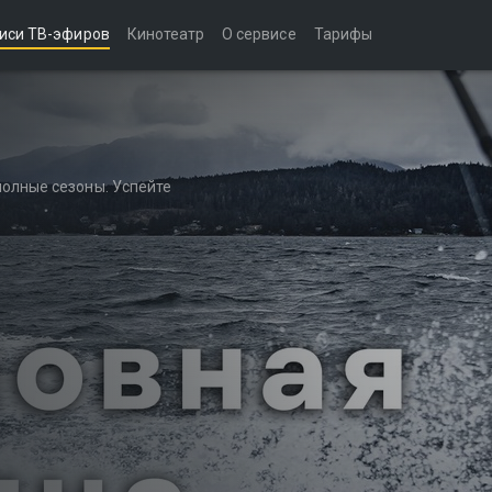
иси ТВ-эфиров
Кинотеатр
О сервисе
Тарифы
полные сезоны. Успейте