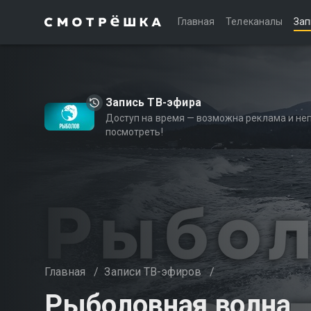
Главная
Телеканалы
Зап
Запись ТВ-эфира
Доступ на время — возможна реклама и не
посмотреть!
Главная
/
Записи ТВ-эфиров
/
Рыболовная волна