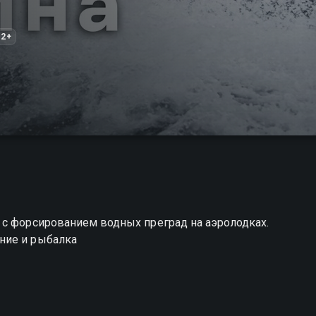
12+
 с форсированием водных преград на аэролодках.
ние и рыбалка