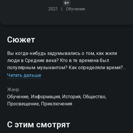
6+
2021
Обучение
Сюжет
Вы когда-нибудь задумывались о том, как жили
люди в Средние века? Кто в те времена был
популярным музыкантом? Как определяли время?
Как становились рыцарями? Для того, чтобы всё это
Читать дальше
узнать, не нужна машина времени. Просто
включайте нашу программу
Жанр
Обучение, Информация, История, Общество,
Просвещение, Приключения
С этим смотрят