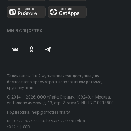
МЫ В СОЦСЕТЯХ
Телеканалы 1 и 2 мультиплексов доступны для
бесплатного просмотра в непрерывном режиме,
круглосуточно.
© 2014 — 2026, ООО «ЛайфСтрим», 109240, г. Москва,
ул. Николоямская, д. 13, стр. 2, этаж 2, ИНН 7710918800
Поддержка: help@smotreshka.tv
UUID: b223b226-bcae-4cb8-9497-228dd811cb9a
v3.10.4
|
SSR