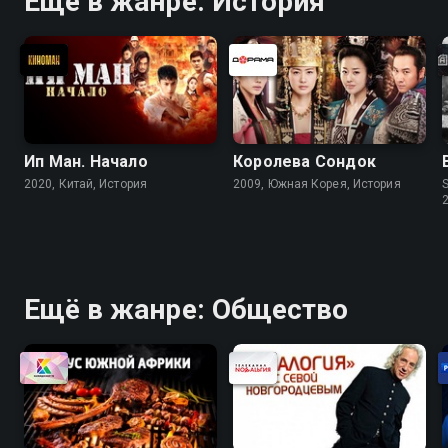
Ещё в жанре: История
Ип Ман. Начало
Королева Сондок
2020, Китай, История
2009, Южная Корея, История
S
Ещё в жанре: Общество