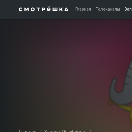
Главная
Телеканалы
Зап
Главная
/
Записи ТВ-эфиров
/