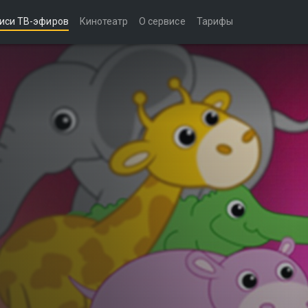
иси ТВ-эфиров
Кинотеатр
О сервисе
Тарифы