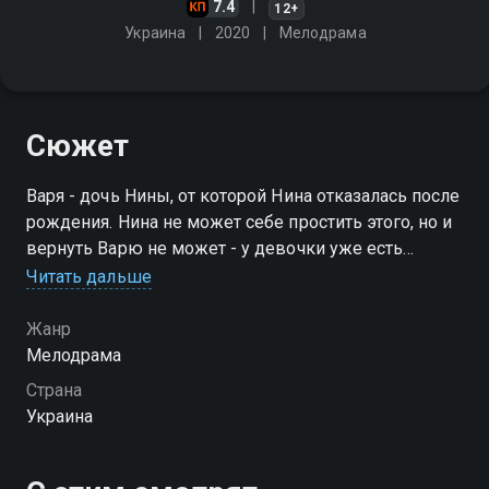
7.4
12+
Украина
2020
Мелодрама
Сюжет
Варя - дочь Нины, от которой Нина отказалась после
рождения. Нина не может себе простить этого, но и
вернуть Варю не может - у девочки уже есть
родители, Маша и Андрей Громовы. Вскоре Нина
Читать дальше
узнаёт, что приёмная мама Вари погибла в аварии
Жанр
Мелодрама
Страна
Украина