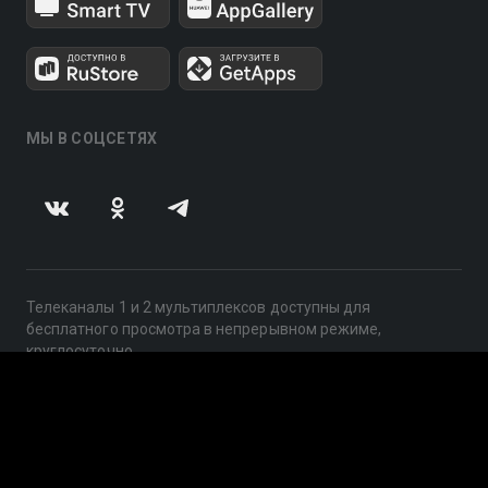
МЫ В СОЦСЕТЯХ
Телеканалы 1 и 2 мультиплексов доступны для
бесплатного просмотра в непрерывном режиме,
круглосуточно.
© 2014 — 2026, ООО «ЛайфСтрим», 109240, г. Москва,
ул. Николоямская, д. 13, стр. 2, этаж 2, ИНН 7710918800
Поддержка: help@smotreshka.tv
UUID: 62d8234d-e8e5-47fc-a73d-b6035e01e032