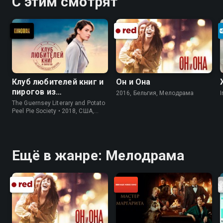
С этим смотрят
Клуб любителей книг и
Он и Она
пирогов из
2016, Бельгия, Мелодрама
I
картофельных
The Guernsey Literary and Potato
очистков
Peel Pie Society • 2018, США,
История
Ещё в жанре: Мелодрама