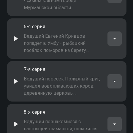
- самом южном городе
Мурманской области
6-я серия
Ведущий Евгений Кривцов
попадёт в Умбу - рыбацкий
посёлок поморов на берегу
Белого моря, известный с 15-ого
века
7-я серия
Ведущий пересёк Полярный круг,
увидел водоплавающих коров,
деревянную церковь,
построенную без единого гвоздя,
даже попал в аварию на багах
8-я серия
Ведущий познакомился с
настоящей шаманкой, сплавился