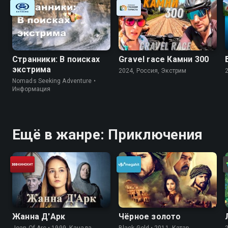
Странники: В поисках
Gravel race Камни 300
экстрима
2024, Россия, Экстрим
Nomads Seeking Adventure •
Информация
Ещё в жанре: Приключения
Жанна Д'Арк
Чёрное золото
Joan Of Arc • 1999, Канада,
Black Gold • 2011, Катар,