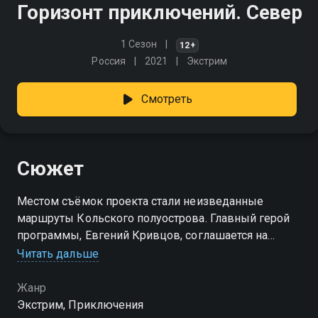
Горизонт приключений. Север
1 Сезон
12+
Россия
2021
Экстрим
Смотреть
Сюжет
Местом съёмок проекта стали неизведанные
маршруты Кольского полуострова. Главный герой
программы, Евгений Кривцов, соглашается на
рискованное приключение на крайнем Севере в
Читать дальше
поисках таинственной Гипербореи
Жанр
Экстрим, Приключения