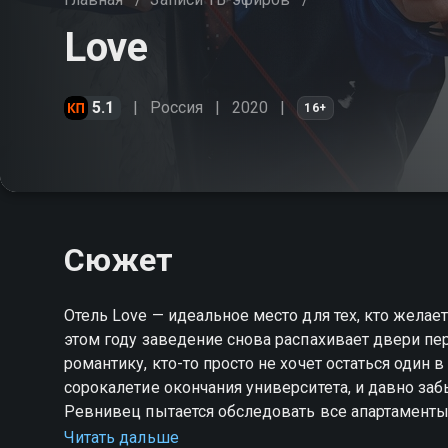
Love
5.1
Россия
2020
16+
Сюжет
Отель Love — идеальное место для тех, кто желае
этом году заведение снова распахивает двери пер
романтику, кто-то просто не хочет остаться один
сорокалетие окончания университета, и давно з
Ревнивец пытается обследовать все апартаменты
вместе с обаятельной заказчицей организуют сле
Читать дальше