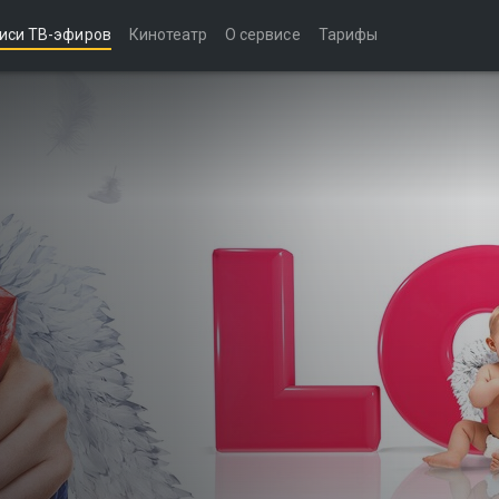
иси ТВ-эфиров
Кинотеатр
О сервисе
Тарифы