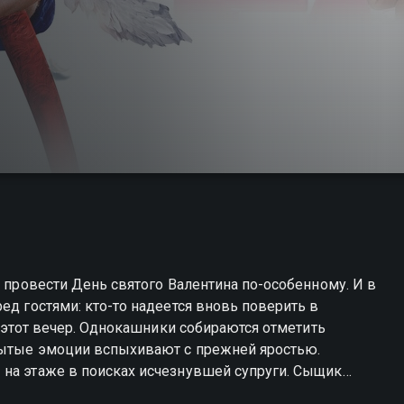
т провести День святого Валентина по-особенному. И в
ед гостями: кто-то надеется вновь поверить в
 в этот вечер. Однокашники собираются отметить
абытые эмоции вспыхивают с прежней яростью.
 на этаже в поисках исчезнувшей супруги. Сыщик
жку, чтобы разоблачить неверного благоверного.