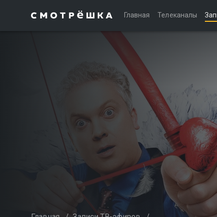
Главная
Телеканалы
Зап
Главная
/
Записи ТВ-эфиров
/