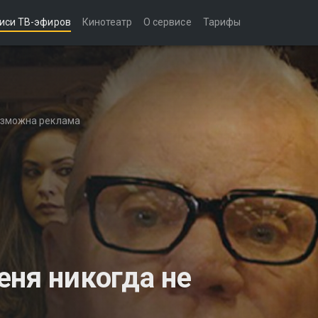
иси ТВ-эфиров
Кинотеатр
О сервисе
Тарифы
возможна реклама
еня никогда не