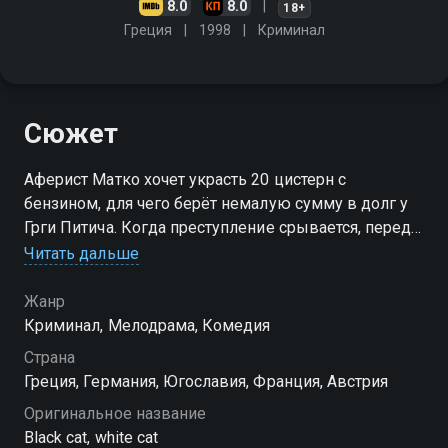
8.0
8.0
18+
Греция
1998
Криминал
Сюжет
Аферист Матко хочет украсть 20 цистерн с
бензином, для чего берёт немалую сумму в долг у
Грги Питича. Когда преступление срывается, перед
Матко встаёт задача: либо вернуть назад деньги,
Читать дальше
которых у него нет, либо женить сына Заре на
карлице Афродите
Жанр
Криминал, Мелодрама, Комедия
Страна
Греция, Германия, Югославия, Франция, Австрия
Оригинальное название
Black cat, white cat