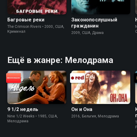
Багровые реки
Законопослушный
гражданин
The Crimson Rivers • 2000, США,
N
Криминал
2009, США, Драма
Ещё в жанре: Мелодрама
9 1/2 недель
Он и Она
Nine 1/2 Weeks • 1985, США,
2016, Бельгия, Мелодрама
Мелодрама
T
P