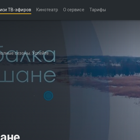
иси ТВ-эфиров
Кинотеатр
О сервисе
Тарифы
полные сезоны. Успейте
ане