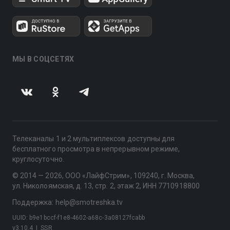
МЫ В СОЦСЕТЯХ
Телеканалы 1 и 2 мультиплексов доступны для
бесплатного просмотра в непрерывном режиме,
круглосуточно.
© 2014 — 2026, ООО «ЛайфСтрим», 109240, г. Москва,
ул. Николоямская, д. 13, стр. 2, этаж 2, ИНН 7710918800
Поддержка: help@smotreshka.tv
UUID: b9e1bccf-f1e8-4602-a68c-3a08127fcabb
v3.10.4
|
SSR