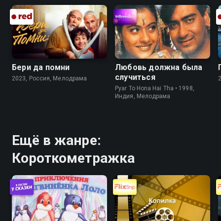
Бери да помни
Любовь должна была
случиться
2023, Россия, Мелодрама
Pyar To Hona Hai Tha • 1998,
Индия, Мелодрама
Ещё в жанре:
Короткометражка