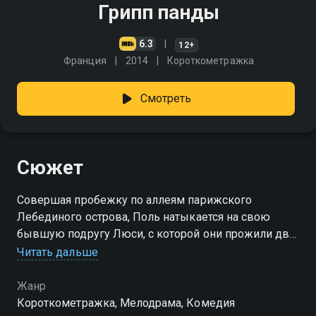
Грипп панды
6.3
12+
Франция
2014
Короткометражка
Смотреть
Сюжет
Совершая пробежку по аллеям парижского
Лебединого острова, Поль натыкается на свою
бывшую подругу Люси, с которой они прожили два
года и расстались всего пару месяцев назад, но она
Читать дальше
не узнает его
Жанр
Короткометражка, Мелодрама, Комедия