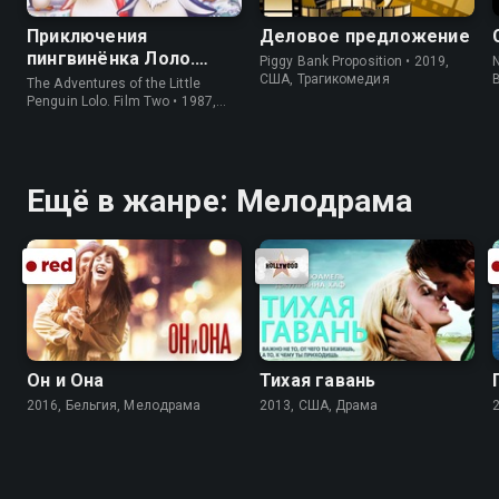
Приключения
Деловое предложение
пингвинёнка Лоло.
Piggy Bank Proposition • 2019,
N
Фильм второй
США, Трагикомедия
The Adventures of the Little
Penguin Lolo. Film Two • 1987,
СССР, Короткометражка
Ещё в жанре: Мелодрама
Он и Она
Тихая гавань
2016, Бельгия, Мелодрама
2013, США, Драма