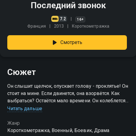
Последний звонок
7.2
16+
Франция
2013
Короткометражка
Смотреть
Сюжет
Он слышит щелчок, опускает голову - проклятье! Он
стоит на мине. Если двинется, она взорвётся. Как
выбраться? Остаётся мало времени. Он колеблется.
Ждёт. Устаёт. Пора сделать последний звонок
Читать дальше
Жанр
Короткометражка, Военный, Боевик, Драма