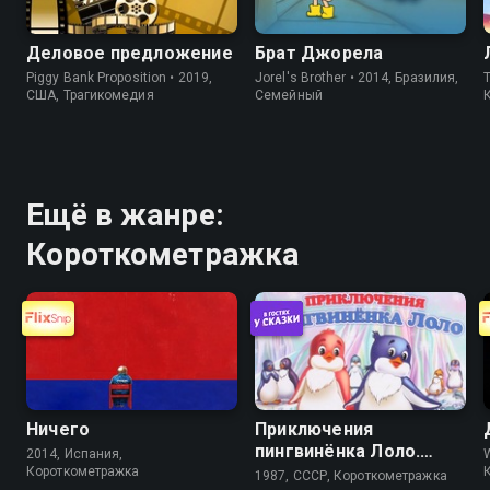
Деловое предложение
Брат Джорела
Piggy Bank Proposition • 2019,
Jorel's Brother • 2014, Бразилия,
T
США, Трагикомедия
Cемейный
Ещё в жанре:
Короткометражка
Ничего
Приключения
пингвинёнка Лоло.
2014, Испания,
Фильм третий
Короткометражка
1987, СССР, Короткометражка