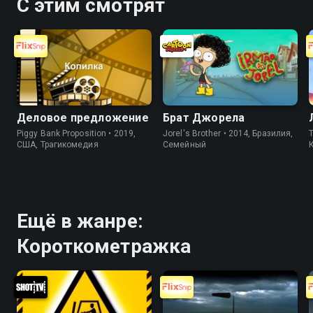
С этим смотрят
Деловое предложение
Брат Джорела
Piggy Bank Proposition • 2019,
Jorel's Brother • 2014, Бразилия,
T
США, Трагикомедия
Cемейный
Ещё в жанре:
Короткометражка