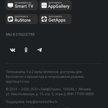
МЫ В СОЦСЕТЯХ
Телеканалы 1 и 2 мультиплексов доступны для
бесплатного просмотра в непрерывном режиме,
круглосуточно.
© 2014 — 2026, ООО «ЛайфСтрим», 109240, г. Москва,
ул. Николоямская, д. 13, стр. 2, этаж 2, ИНН 7710918800
Поддержка: help@smotreshka.tv