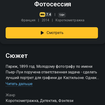
Фотосессия
7.4
16+
Франция
2014
Короткометражка
Смотреть
Сюжет
Париж, 1899 год. Молодому фотографу по имени
Пьер-Луи поручена ответственная задача - сделать
лучший портрет для графини де Кастильоне. Однако,
мысли фотографа заняты не фотосессией, а самой
Читать дальше
моделью
Жанр
Короткометражка, Детектив, Фэнтези