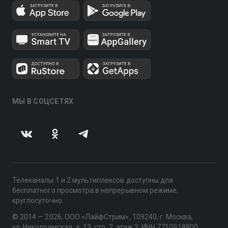
МЫ В СОЦСЕТЯХ
Телеканалы 1 и 2 мультиплексов доступны для
бесплатного просмотра в непрерывном режиме,
круглосуточно.
© 2014 — 2026, ООО «ЛайфСтрим», 109240, г. Москва,
ул. Николоямская, д. 13, стр. 2, этаж 2, ИНН 7710918800