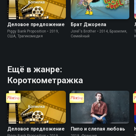
Деловое предложение
Брат Джорела
Piggy Bank Proposition • 2019,
Jorel's Brother • 2014, Бразилия,
T
США, Трагикомедия
Cемейный
Ещё в жанре:
Короткометражка
Деловое предложение
Пипо и слепая любовь
Piggy Bank Proposition • 2019,
2019, Франция,