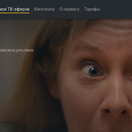
иси ТВ-эфиров
Кинотеатр
О сервисе
Тарифы
возможна реклама