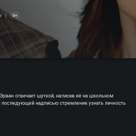
а
0+
Эрван отвечает шуткой, написав её на школьном
ой последующей надписью стремление узнать личность