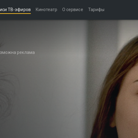
иси ТВ-эфиров
Кинотеатр
О сервисе
Тарифы
возможна реклама