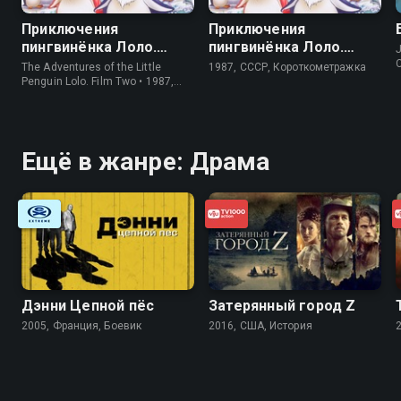
Приключения
Приключения
пингвинёнка Лоло.
пингвинёнка Лоло.
J
Фильм второй
Фильм третий
The Adventures of the Little
1987, СССР, Короткометражка
Penguin Lolo. Film Two • 1987,
СССР, Короткометражка
Ещё в жанре: Драма
Дэнни Цепной пёс
Затерянный город Z
2005, Франция, Боевик
2016, США, История