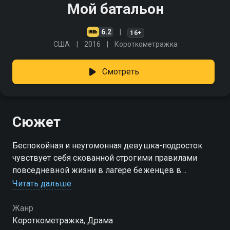
Мой батальон
6.2
16+
США
2016
Короткометражка
Смотреть
Сюжет
Беспокойная и неугомонная девушка-подросток
чувствует себя скованной строгими правилами
повседневной жизни в лагере беженцев в
Сахарави. Она сбегает, чтобы вступить в армию и
Читать дальше
освободить себя и свой народ
Жанр
Короткометражка, Драма