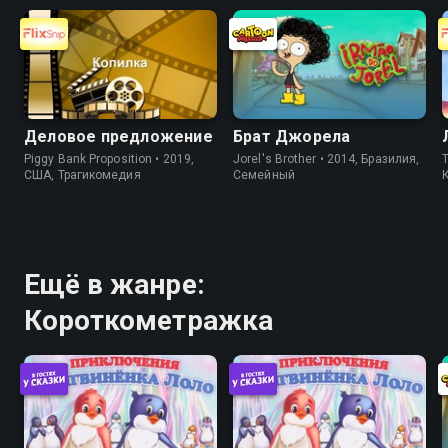
Деловое предложение
Брат Джорела
Piggy Bank Proposition • 2019,
Jorel's Brother • 2014, Бразилия,
T
США, Трагикомедия
Cемейный
Ещё в жанре:
Короткометражка