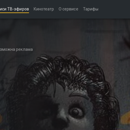
иси ТВ-эфиров
Кинотеатр
О сервисе
Тарифы
возможна реклама