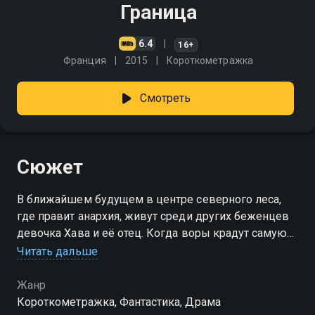
Граница
6.4
16+
Франция
2015
Короткометражка
Смотреть
Сюжет
В ближайшем будущем в центре северного леса,
где правит анархия, живут среди других беженцев
девочка Хава и её отец. Когда воры крадут самую
ценную вещь девочки, она отправляется на окраину
Читать дальше
леса, чтобы её вернуть
Жанр
Короткометражка, Фантастика, Драма