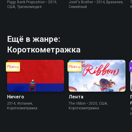
Piggy Bank Proposition • 2019,
Jorel's Brother • 2014, Бразилия,
T
США, Трагикомедия
Cемейный
Ещё в жанре:
Короткометражка
Ничего
Лента
2014, Испания,
The ribbon • 2020, США,
Короткометражка
Короткометражка
T
P