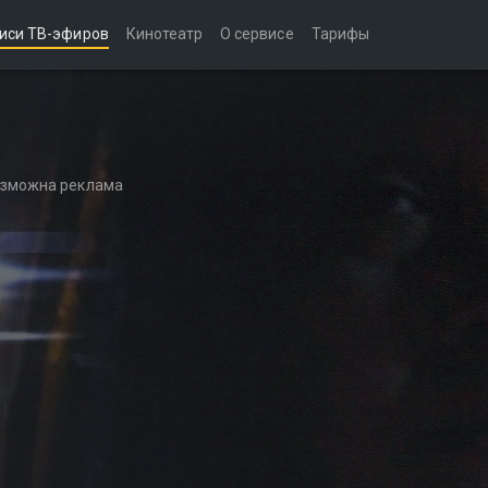
иси ТВ-эфиров
Кинотеатр
О сервисе
Тарифы
возможна реклама