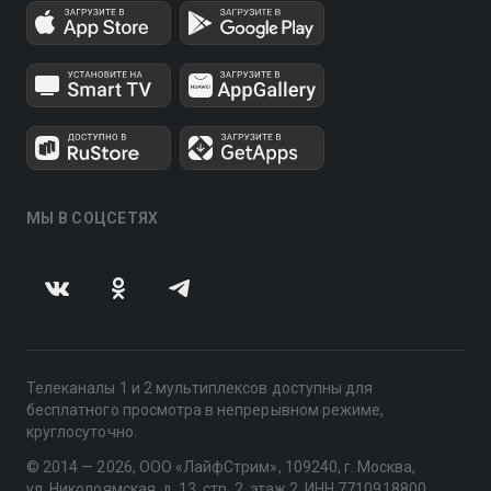
МЫ В СОЦСЕТЯХ
Телеканалы 1 и 2 мультиплексов доступны для
бесплатного просмотра в непрерывном режиме,
круглосуточно.
© 2014 — 2026, ООО «ЛайфСтрим», 109240, г. Москва,
ул. Николоямская, д. 13, стр. 2, этаж 2, ИНН 7710918800