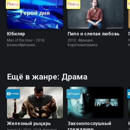
Юбиляр
Пипо и слепая любовь
Man of the Hour • 2018,
2019, Франция,
P
Великобритания,
Короткометражка
Короткометражка
Ещё в жанре: Драма
Железный рыцарь
Законопослушный
гражданин
Ironclad • 2010, США, История
T