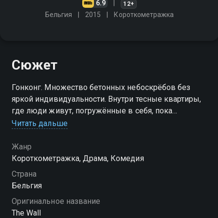
6.9
12+
Бельгия
2015
Короткометражка
Сюжет
Гонконг. Множество бетонных небоскрёбов без
яркой индивидуальности. Внутри тесные квартиры,
где люди живут, погружённые в себя, пока
однажды холостяк Чанг не повесил картину на
Читать дальше
стенку
Жанр
Короткометражка, Драма, Комедия
Страна
Бельгия
Оригинальное название
The Wall