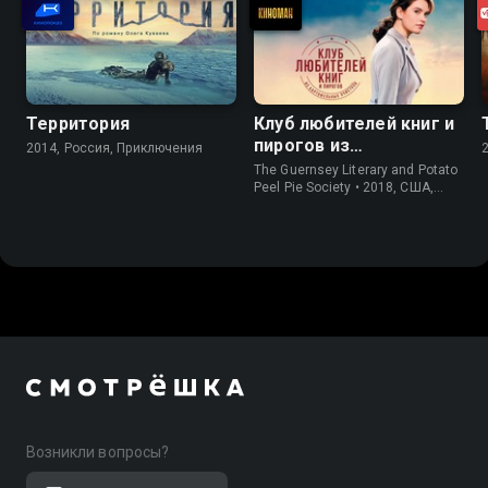
Территория
Клуб любителей книг и
пирогов из
2014, Россия, Приключения
картофельных
The Guernsey Literary and Potato
очистков
Peel Pie Society • 2018, США,
История
Возникли вопросы?