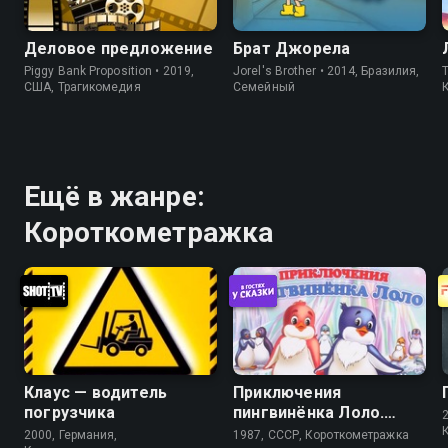
Деловое предложение
Брат Джорела
Piggy Bank Proposition • 2019,
Jorel's Brother • 2014, Бразилия,
T
США, Трагикомедия
Cемейный
Ещё в жанре:
Короткометражка
Клаус — водитель
Приключения
погрузчика
пингвинёнка Лоло.
Фильм третий
2000, Германия,
1987, СССР, Короткометражка