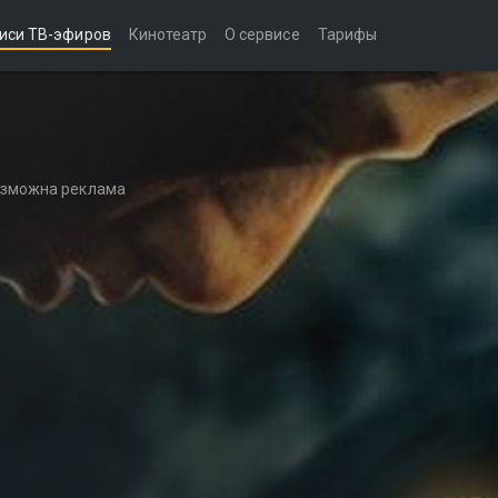
иси ТВ-эфиров
Кинотеатр
О сервисе
Тарифы
возможна реклама