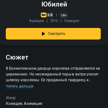
Юбилей
6.8
16+
Франция
2016
Комедия
Смотреть
Сюжет
В Букингемском дворце королева отправляется на
церемонию. Но неожиданный порыв ветра уносит
шляпку королевы. Её преданный гвардеец и
игривый корги бросаются за ней в погоню по всему
Читать дальше
Лондону
Жанр
Комедия, Анимация