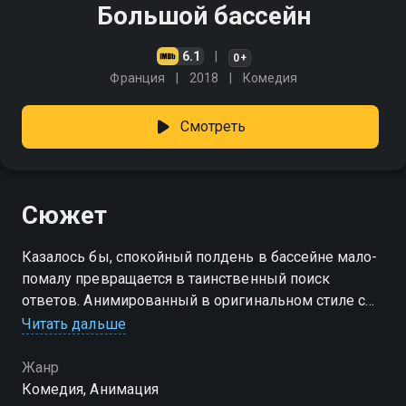
Большой бассейн
6.1
0+
Франция
2018
Комедия
Смотреть
Сюжет
Казалось бы, спокойный полдень в бассейне мало-
помалу превращается в таинственный поиск
ответов. Анимированный в оригинальном стиле с
красивыми персонажами, фильм позволяет
Читать дальше
зрителям погрузиться в собственный мир
Жанр
Комедия, Анимация