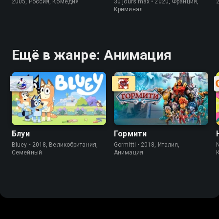
2005, Россия, Комедия
30 jours max • 2020, Франция,
Криминал
Ещё в жанре: Анимация
Блуи
Гормити
Bluey • 2018, Великобритания,
Gormitti • 2018, Италия,
N
Cемейный
Анимация