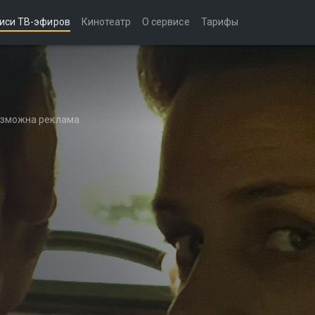
иси ТВ-эфиров
Кинотеатр
О сервисе
Тарифы
возможна реклама