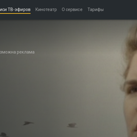
иси ТВ-эфиров
Кинотеатр
О сервисе
Тарифы
возможна реклама