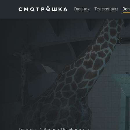
Главная
Телеканалы
Зап
Главная
/
Записи ТВ-эфиров
/