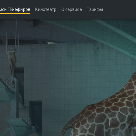
иси ТВ-эфиров
Кинотеатр
О сервисе
Тарифы